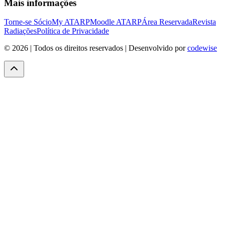
Mais informações
Torne-se Sócio
My ATARP
Moodle ATARP
Área Reservada
Revista
Radiações
Política de Privacidade
©
2026
| Todos os direitos reservados | Desenvolvido por
codewise