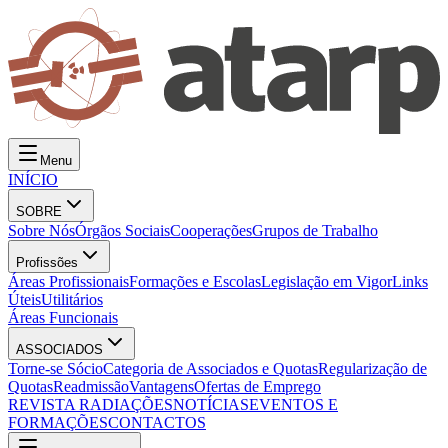
Menu
INÍCIO
SOBRE
Sobre Nós
Órgãos Sociais
Cooperações
Grupos de Trabalho
Profissões
Áreas Profissionais
Formações e Escolas
Legislação em Vigor
Links
Úteis
Utilitários
Áreas Funcionais
ASSOCIADOS
Torne-se Sócio
Categoria de Associados e Quotas
Regularização de
Quotas
Readmissão
Vantagens
Ofertas de Emprego
REVISTA RADIAÇÕES
NOTÍCIAS
EVENTOS E
FORMAÇÕES
CONTACTOS